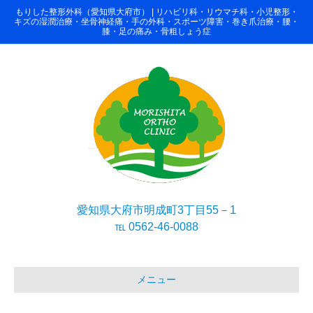
もりした整形外科（愛知県大府市） | リハビリ科・リウマチ科・小児整形・
キズの湿潤治療・坐骨神経痛・手の外科・スポーツ障害・巻き爪治療・腰・
膝・足の痛み・骨粗しょう症
愛知県大府市明成町3丁目55－1
℡ 0562-46-0088
メニュー