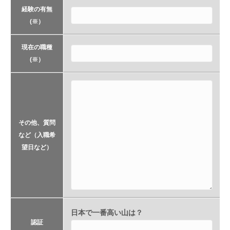
経験の有無
(※）
現在の職種
(※）
その他、質問
など（入職希
望日など）
日本で一番高い山は？
認証