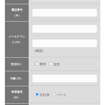
電話番号
（※）
メールアドレ
ス (※）
（確認）
男性
女性
性別(※）
年齢 (※）
希望雇用
正社員
パート
(※）