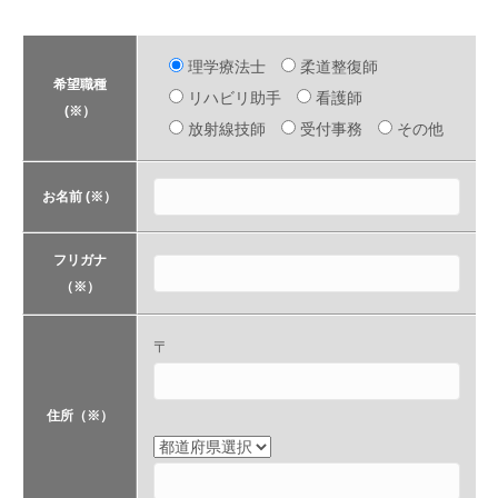
理学療法士
柔道整復師
希望職種
リハビリ助手
看護師
(※）
放射線技師
受付事務
その他
お名前 (※）
フリガナ
（※）
〒
住所（※）