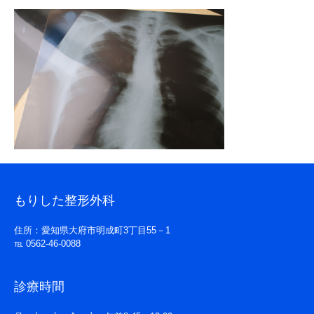
もりした整形外科
住所：愛知県大府市明成町3丁目55－1
℡ 0562-46-0088
診療時間