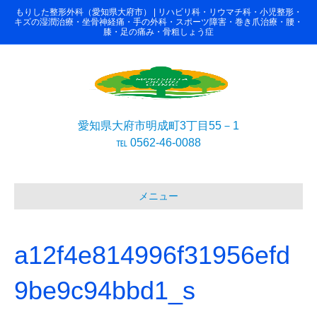
もりした整形外科（愛知県大府市） | リハビリ科・リウマチ科・小児整形・
キズの湿潤治療・坐骨神経痛・手の外科・スポーツ障害・巻き爪治療・腰・
膝・足の痛み・骨粗しょう症
愛知県大府市明成町3丁目55－1
℡ 0562-46-0088
メニュー
a12f4e814996f31956efd
9be9c94bbd1_s