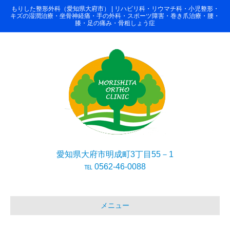
もりした整形外科（愛知県大府市） | リハビリ科・リウマチ科・小児整形・
キズの湿潤治療・坐骨神経痛・手の外科・スポーツ障害・巻き爪治療・腰・
膝・足の痛み・骨粗しょう症
愛知県大府市明成町3丁目55－1
℡ 0562-46-0088
メニュー