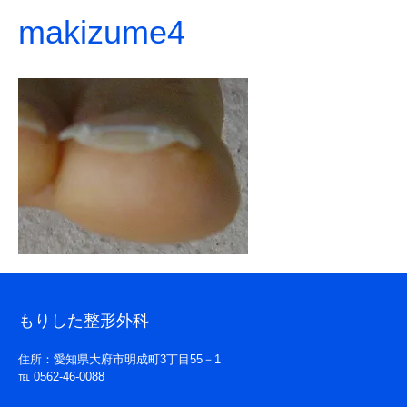
makizume4
もりした整形外科
住所：愛知県大府市明成町3丁目55－1
℡ 0562-46-0088