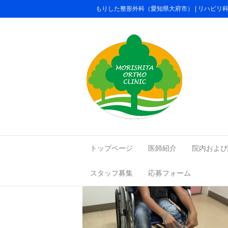
もりした整形外科（愛知県大府市） | リハビ
6aeda53a73cbdb
トップページ
医師紹介
院内および
スタッフ募集
応募フォーム