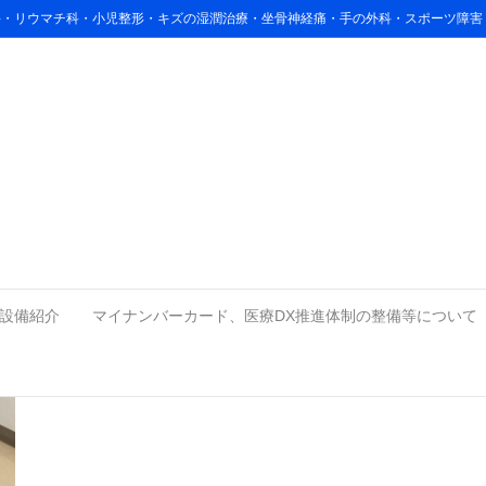
リ科・リウマチ科・小児整形・キズの湿潤治療・坐骨神経痛・手の外科・スポーツ障
77b8df0cf948c694dc_s
設備紹介
マイナンバーカード、医療DX推進体制の整備等について