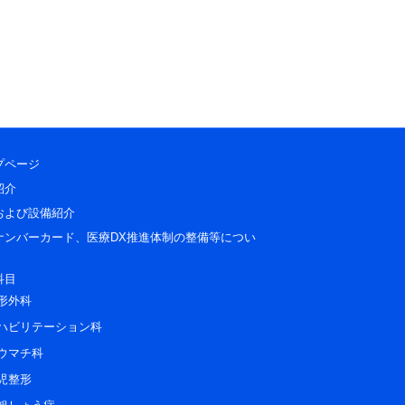
プページ
紹介
および設備紹介
ナンバーカード、医療DX推進体制の整備等につい
科目
形外科
ハビリテーション科
ウマチ科
児整形