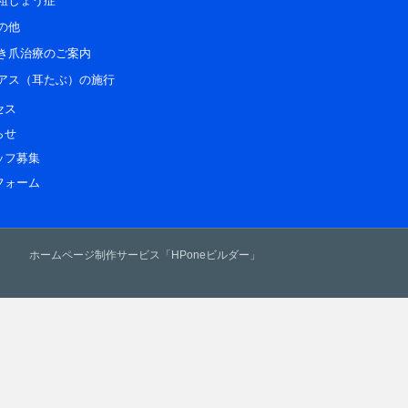
粗しょう症
の他
き爪治療のご案内
アス（耳たぶ）の施行
セス
らせ
ッフ募集
フォーム
ホームページ制作サービス「HPoneビルダー」