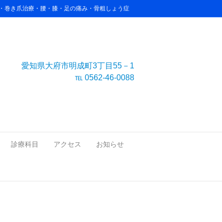
害・巻き爪治療・腰・膝・足の痛み・骨粗しょう症
愛知県大府市明成町3丁目55－1
℡ 0562-46-0088
診療科目
アクセス
お知らせ