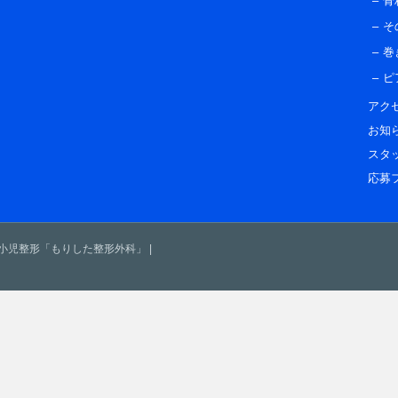
骨
そ
巻
ピ
アク
お知
スタ
応募
・小児整形「もりした整形外科」
|