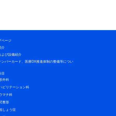
プページ
紹介
および設備紹介
ナンバーカード、医療DX推進体制の整備等につい
科目
形外科
ハビリテーション科
ウマチ科
児整形
粗しょう症