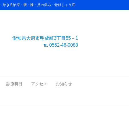
害・巻き爪治療・腰・膝・足の痛み・骨粗しょう症
愛知県大府市明成町3丁目55－1
℡ 0562-46-0088
m
診療科目
アクセス
お知らせ