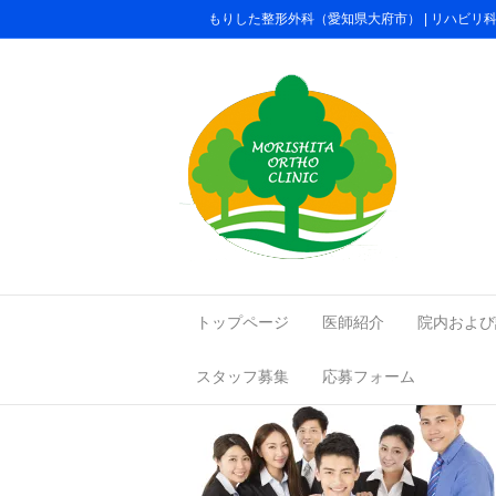
もりした整形外科（愛知県大府市） | リハビ
happy Young busi
トップページ
医師紹介
院内および
スタッフ募集
応募フォーム