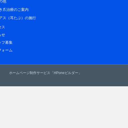
の他
き爪治療のご案内
アス（耳たぶ）の施行
セス
らせ
ッフ募集
フォーム
ホームページ制作サービス「HPoneビルダー」