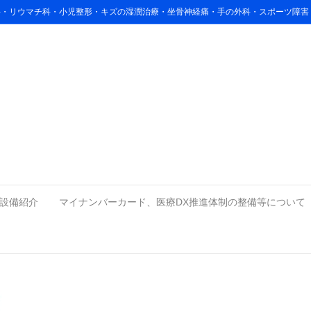
リ科・リウマチ科・小児整形・キズの湿潤治療・坐骨神経痛・手の外科・スポーツ障
nessman with Business tea
設備紹介
マイナンバーカード、医療DX推進体制の整備等について