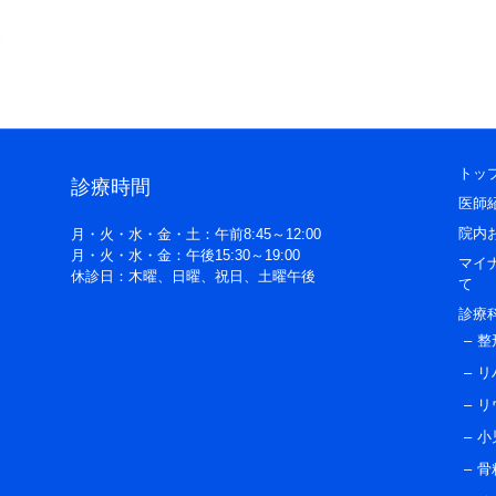
トッ
診療時間
医師
院内
月・火・水・金・土：午前8:45～12:00
月・火・水・金：午後15:30～19:00
マイ
休診日：木曜、日曜、祝日、土曜午後
て
診療
整
リ
リ
小
骨