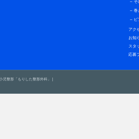
そ
巻
ピ
アク
お知
スタ
応募
・小児整形「もりした整形外科」
|