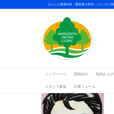
もりした整形外科（愛知県大府市） | リハビ
saisin326K_JPG
トップページ
医師紹介
院内および
スタッフ募集
応募フォーム