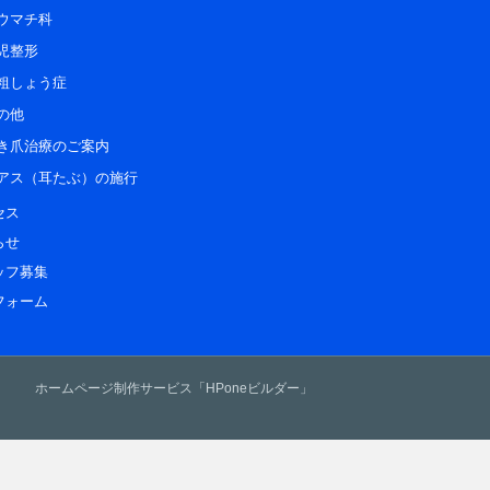
ウマチ科
児整形
粗しょう症
の他
き爪治療のご案内
アス（耳たぶ）の施行
セス
らせ
ッフ募集
フォーム
ホームページ制作サービス「HPoneビルダー」