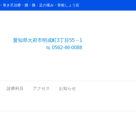
害・巻き爪治療・腰・膝・足の痛み・骨粗しょう症
愛知県大府市明成町3丁目55－1
℡ 0562-46-0088
診療科目
アクセス
お知らせ