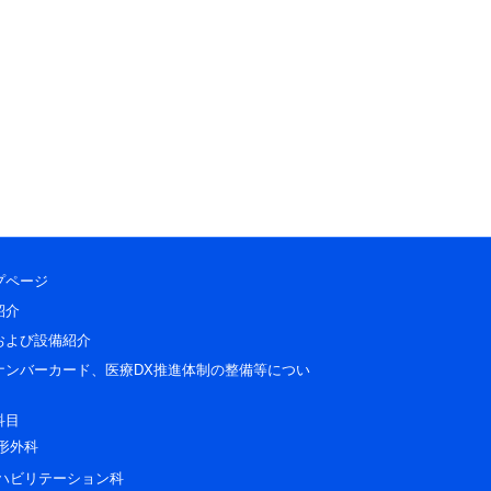
プページ
紹介
および設備紹介
ナンバーカード、医療DX推進体制の整備等につい
科目
形外科
ハビリテーション科