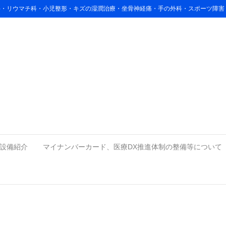
リ科・リウマチ科・小児整形・キズの湿潤治療・坐骨神経痛・手の外科・スポーツ障
_thumb
設備紹介
マイナンバーカード、医療DX推進体制の整備等について