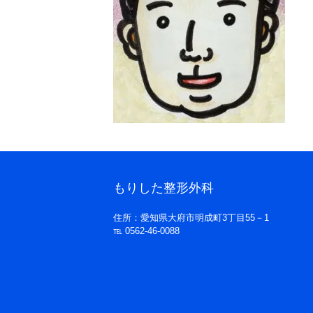
もりした整形外科
住所：愛知県大府市明成町3丁目55－1
℡ 0562-46-0088