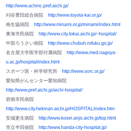
http://www.achmc.pref.aichi.jp/
刈谷豊田総合病院
http://www.toyota-kai.or.jp/
南生協病院
http://www.minami.or.jp/minami/index.html
東海市民病院
http://www.city.tokai.aichi.jp/~hospital/
中部ろうさい病院
http://www.chubuh.rofuku.go.jp/
名古屋大学医学部付属病院
http://www.med.nagoya-
u.ac.jp/hospital/index.html
スポーツ医・科学研究所
http://www.sorc.or.jp/
愛知県がんセンター愛知病院
http://www.pref.aichi.jp/aichi-hospital/
碧南市民病院
http://www.city.hekinan.aichi.jp/HOSPITAL/index.htm
安城更生病院
http://www.kosei.anjo.aichi.jp/top.html
市立半田病院
http://www.handa-city-hospital.jp/