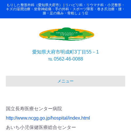
もりした整形外科（愛知県大府市） | リハビリ科・リウマチ科・小児整形・
キズの湿潤治療・坐骨神経痛・手の外科・スポーツ障害・巻き爪治療・腰・
膝・足の痛み・骨粗しょう症
愛知県大府市明成町3丁目55－1
℡ 0562-46-0088
メニュー
国立長寿医療センター病院
http://www.ncgg.go.jp/hospital/index.html
あいち小児保健医療総合センター